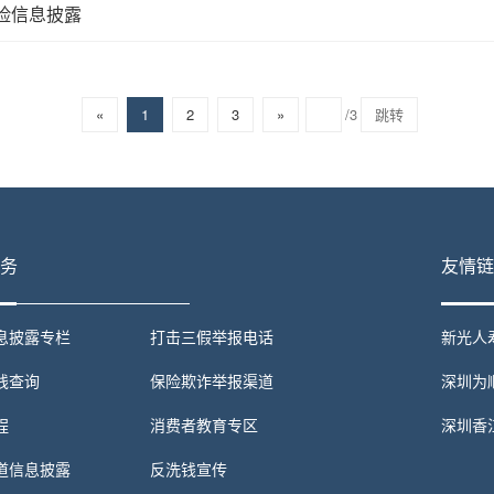
险信息披露
«
1
2
3
»
/3
跳转
务
友情链
息披露专栏
打击三假举报电话
新光人
线查询
保险欺诈举报渠道
深圳为
程
消费者教育专区
深圳香
道信息披露
反洗钱宣传