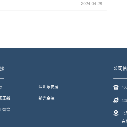
2024-04-28
接
公司信
寿
深圳乐安居
40
顺正新
新光金控
htt
江智绘
北
东