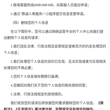
致电客服热线
，向客服人员提出申请；
1
.
4008-008-008
通过
“
鼎诚人寿服务
”
小程序提交信息变更申请。
2
.
+
（四）删除您的个人信息
在以下情形中，您可以通过网络运营平台的个人中心向我们提
出删除个人信息的请求：
我们违反法律、行政法规
及监管
规定或者双方的约定
处理
您
的
1.
个人信息
；
我们处理您个人信息的目的已实现、无法实现或者为实现相关
2.
处理目的不再必要；
您的个人信息保存期限已届满；
3
.
您撤回对我们关于您的个人信息的相关授权同意；
4
.
法律、行政法规规定的其他情形。
5.
我们
收到您的请求后
将依据您的要求删除您的个人信息，
《保
险法》《反洗钱法》等法律法规、监管规定另有规定的除外。