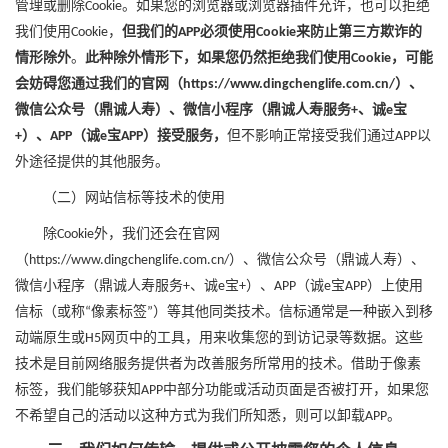
管理或删除
。如果您的浏览器或浏览器插件允许，也可以拒绝
Cookie
我们使用
，
但我们的
必须使用
来防止第三方欺诈的
Cookie
APP
Cookie
情形除外
。
此种除外情形下，如果您仍然拒绝我们使用
，可能
Cookie
会妨碍您通过我们的官网（
）、
https://www.dingchenglife.com.cn/
微信公众号（鼎诚人寿）、微信小程序（鼎诚人寿服务
、诚
宝
+
e
）、
（诚
宝
）接受服务，
但不影响正常接受我们通过
以
+
APP
e
APP
APP
外途径提供的其他服务。
（二）网站信标等技术的使用
除
外，我们还会在
官网
Cookie
（
）、微信公众号（鼎诚人寿）、
https://www.dingchenglife.com.cn/
微信小程序（鼎诚人寿服务
、诚
宝
）、
（诚
宝
）
上使用
+
e
+
APP
e
APP
信标（或称
像素标签
）等其他同类技术。信标通常是一种嵌入到移
“
”
动端原生或
网页中的工具，用来收集您的到访记录等数据。这些
H5
技术是目前网络服务提供者为改善服务所常用的技术。借助于像素
标签，我们能够获知
中部分功能或活动页面是否被打开，如果您
APP
不希望自己的活动以这种方式为我们所知悉，则可以卸载
。
APP