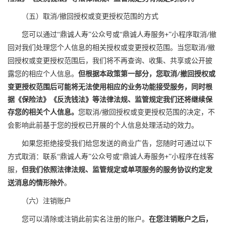
（五）取消
撤回
授权或变更授权范围的方式
/
您可以通过
“
鼎诚人寿
”
公众号或
“
鼎诚人寿服务
”
小程序取消
撤
+
/
回对我们处理您个人信息的相关
授权或变更授权范围。当您取消
撤
/
回
授权或变更授权范围后，我们将不再查询、收集、共享或公开披
露您的相应个人信息。
但根据本政策第一部分，您取消
撤回授权或
/
变更授权范围后可能将无法使用相应的业务功能接受服务，同时根
据《保险法》《反洗钱法》等法律法规、监管规定我们还将继续保
存您的相关个人信息。
您取消
撤回
授权或变更
授权范围
的决定，不
/
会影响此前基于您的授权
已
开展的个人信息处理
活动的效力
。
如果您拒绝接受我们给您发送的商业广告，您随时可通过以下
方式取消：联系
“
鼎诚人寿
”
公众号或
“
鼎诚人寿服务
”
小程序在线客
+
服，
但我们依照法律法规、监管规定或单项服务的服务协议约定发
送消息的情形除外
。
（六）注销账户
您可以
清除或
注销此前
实名
注册的账户。
在您注销账户之后，