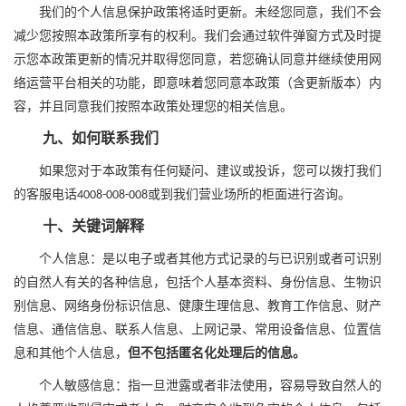
我们的
个人信息保护
政策将适时更新。未经您同意，我们不会
减少您按照本政策所享有的权利。我们会通过软件弹窗方式及时提
示您
本
政策更新的情况并取得您同意，若您确认同意并继续使用网
络运营平台相关的功能，即意味着您同意本政策（含更新版本）内
容，并且同意我们按照本政策
处理
您的相关信息。
九、如何联系我们
如果您对于本政策有任何疑问、建议或投诉，您可以拨打我们
的客服电话
或
到
我们营业场所的
柜面进行咨询。
4008
-
008
-
008
十、关键词解释
个人信息：是以电子或者其他方式记录的与已识别或者可识别
的自然人有关的各种信息，包括个人基本资料、身份信息、生物识
别信息、网络身份标识信息、健康生理信息、教育工作信息、财产
信息、通信信息、联系人信息、上网记录、常用设备信息、位置信
息和其他个人信息
，
但不包括匿名化处理后的信息。
个人敏感信息：指一旦泄露或者非法使用，容易导致自然人的