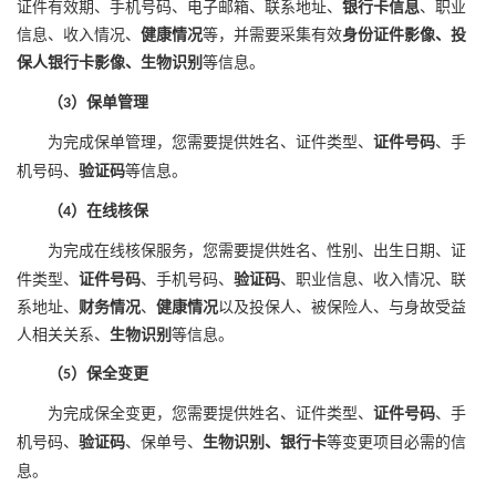
证件有效期、手机号码、电子邮箱、联系地址、
银行卡信息
、职业
信息、收入情况、
健康情况
等，并需要采集有效
身份证件影像、投
保人银行卡影像、生物识别
等
信息
。
（
）保单管理
3
为完成保单管理，您需要提供
姓名、证件类型、
证件号码
、手
机号码、
验证码
等
信息
。
（
）在线核保
4
为完成
在线核保服务
，您需要提供
姓名、性别、出生日期、证
件类型、
证件号码
、手机号码、
验证码
、职业信息、收入情况、联
系地址、
财务情况
、
健康情况
以及投保人、被保险人、与身故受益
人相关关系、
生物识别
等信息。
（
）保全变更
5
为完成保全变更，您需要提供
姓名、证件类型、
证件号码
、手
机号码、
验证码
、保单号、
生物识别、银行卡
等
变更项目必需的信
息
。