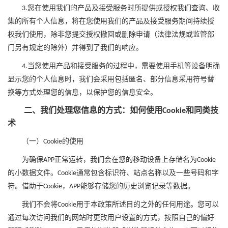
您在使用我们的产品及接受服务时所提供或授权我们查询
、
收
3.
集的所有个人信息，将在您使用我们的产品及接受服务期间持续授
权我们使用，除非您提交
授权撤回或
删除申请（法律法规或监管部
门另有规定的除外）并得到了我们的响应。
当您使用产品和接受服务的过程中，需要使用手机等设备明确
4.
显示您的个人信息时，我们会采用包括匿名、部分信息采用符号替
换等方式处理您的信息，以保护您的信息安全。
二、我们处理您信息的方式：如何使用
和同类技
Cookie
术
（一）
的使用
Cookie
为确保
正常运转，我们会在您的移动设备上存储名为
APP
Cookie
的小数据文件。
通常包含标识符、站点名称以及一些号码和字
Cookie
符。借助于
，
能够存储您的历史浏览记录等数据。
Cookie
APP
我们不会将
用于本政策所述目的之外的任何用途。您可以
Cookie
通过每次访问我们的网站时更改用户设置的方式，按照自己的偏好