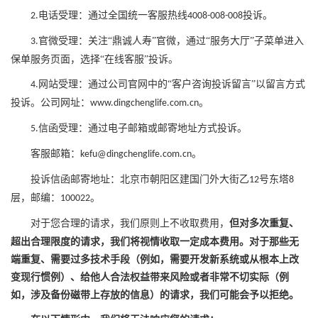
电话受理：通过全国统一客服热线
投诉。
2
.
4008
-
008
-
008
官微受理：关注
“鼎诚人寿”官微，通过“服务大厅”子菜单进入
3
.
保单服务页面，选择“在线客服”投诉。
网站受理：通过公司官网中的
“客户咨询投诉留言”以留言方式
4
.
投诉。公司网址：
。
www.dingchenglife.com.cn
信函受理：通过电子邮箱或邮寄地址方式投诉。
5
.
客服邮箱：
。
kefu@dingchenglife.com.cn
投诉信函邮寄地址：北京市朝阳区建国门外大街乙
号东塔
12
8
层，邮编：
。
100022
对于您合理的请求，我们原则上不收取费用，
但对多次重复、
超出合理限度的请求，我们将视情收取一定成本费用。对于那些无
端重复、需要过多技术手段（例如，需要开发新系统或从根本上改
变现行惯例）、给他人合法权益带来风险或者非常不切实际（例
如，涉及备份磁带上存放的信息）的请求，我们可能会予以拒绝。