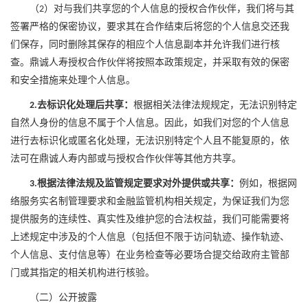
（
）对与我们共享您的个人信息的授权合作伙伴，我们将与其
2
签署严格的保密协议，要求其在合作结束后将您的个人信息交还我
们保存，同时删除其保存的相应个人信息副本并允许我们进行核
查。
鼎诚人寿
授权合作伙伴将按照本政策规定，并采取有效的保密
和安全措施来处理个人信息。
去标识化处理后共享：
根据
相关
法律
法规
规定，无法识别
特定
2.
自然人身份的信息不属于个人信息。因此，如我们对您的个人信息
进行去标识化
或匿名化
处理，无法识别特定个人且不能复原的，依
法可在
鼎诚人寿
内部或与授权合作伙伴等其他方共享。
根据法律法规及监管规定要求对外提供或共享：
例如，根据网
3.
络服务实名制管理要求和金融监管机构相关规定，为保证我们为您
提供服务的连续性、真实性及
维护
您的合法权益，我们可能需要将
上述规定中涉及的个人信息（包括但不限于访问轨迹、
操作
轨迹、
个人信息、支付信息等）在业务检查等必要场合提交给政府主管部
门或其指定的相关机构进行核验。
（二）公开披露