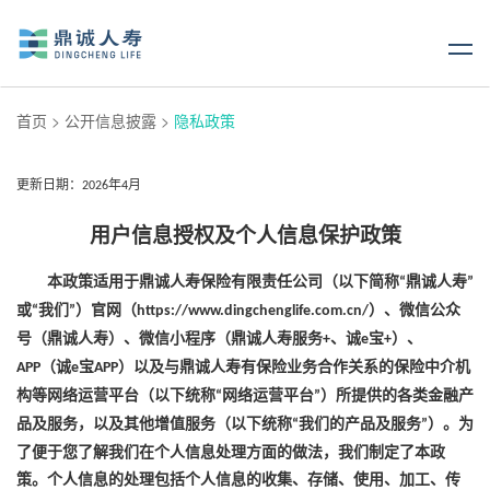
首页
>
公开信息披露
>
隐私政策
更新日期
：
年
月
202
6
4
用户信息
授权及个人信息保护政策
本政策适用于
鼎诚
人寿保险有限责任公司（以下简称
鼎诚人寿
“
”
或
我们
）官网
（
）、
微信公众
“
”
https://www.dingchenglife.com.cn/
号（
鼎诚人寿
）、微信小程序（鼎诚人寿服务
、诚
宝
）
、
+
e
+
（诚
宝
）以及与鼎诚人寿有保险业务合作关系的保险中介机
A
PP
e
APP
构
等网络运营平台（以下统称
网络运营平台
）所提供的各类金融产
“
”
品及服务，以及其他增值服务（以下统称
我们的产品及服务
）。
为
“
”
了便于您了解我们在个人信息处理方面的做法，我们制定了本政
策。个人信息的处理包括个人信息的收集、存储、使用、加工、传