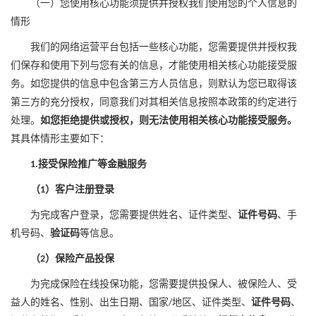
（一）您使用核心功能须提供并授权我们使用
您的个人
信息的
情形
我们的网络运营平台包括一些核心功能，您需要提供并授权我
们保存和使用下列与您有关的信息，才能使用
相关核心
功能接受服
务。如您提供的信息中包含第三方人员信息，
则
默认
为
您已取得
该
第三方
的充分
授权，同意
我们
对其相关信息
按照本政策的约定进行
处理
。
如您拒绝提供或授权，则无法使用相关核心功能接受服务。
其具体情形主要如下：
接受保险推广等金融服务
1.
（
）客户注册登录
1
为完成客户登录，您需要提供
姓名、证件类型、
证件号码
、手
机号码、
验证码
等
信息
。
（
）
保险产品
投保
2
为完成
保险
在线投保功能，您需要提供
投保人、被保险人、受
益人的姓名、性别、出生日期、国家
地区、证件类型、
证件号码
、
/