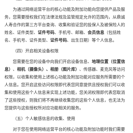
为通过网络运营平台的核心
功能
及附加功能向您提供产品及服
务，您需要授权我们在法律法规及监管规定允许的范围内，从鼎
诚
人寿合作的第三方平台查询
、收集
和
验证
您的投保人及被保险人
的
姓名、证件类型、
证件号码
、手机号、邮箱、
会员信息
（包括姓
名、手机号、证件类型、
证件号码
、出生日期）等个人信息。
（四）开启相关设备权限
您需要在您的设备中向我们开启设备信息、
地理位置（位置信
息）
、
相机（摄像头）、相册（图片库）
、传感器、麦克风等访问
权限，以收集和使用上述核心
功能
及附加功能对应服务所需要的个
人信息。您开启这些访问权限即代表您同意提供
且
授权我们可以收
集和使用这些个人信息来实现上述功能，您关闭权限即代表您取消
了这些授权，则我们将不再继续收集您的这些个人信息，也无法为
您提供与这些授权所对应功能相关的服务。
（五）
个人敏感信息的收集、使用
对于
您在使用
网络运营平台的核心
功能
及附加功能
时我们需要