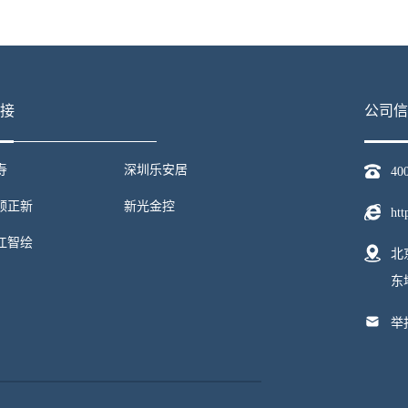
接
公司信
寿
深圳乐安居
40
顺正新
新光金控
htt
江智绘
北
东
举