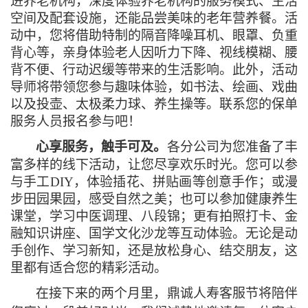
进养老机构，深度体验养老机构的服务模式、生活
空间及配套设施，还能品尝美味的老年营养餐。活
动中，您将借助特制的隔音降噪耳机、眼罩、负重
背心等，亲身体验老人因听力下降、视线模糊、腰
背不便、行动迟缓等带来的生活影响。此外，活动
导师将带领您参与趣味体验，如书法、绘画、戏曲
以及投壶、太极柔力球、养生操等。联系您的保单
服务人员报名参与吧！
心享服务，触手可及。
各分公司为您准备了丰
富多样的线下活动，让您尽享欢乐时光。您可以参
与手工DIY，体验插花、拼贴画等创意手作；或漫
步田园果园，感受自然之美；也可以参加健康养生
课堂，学习中医调理、八段锦；更有拍照打卡、金
融知识讲座、国学文化沙龙等互动体验。无论是动
手创作、学习新知，还是放松身心、结交朋友，这
里都有适合您的精彩活动。
在接下来的两个月里，鼎诚人寿客服节将陪伴